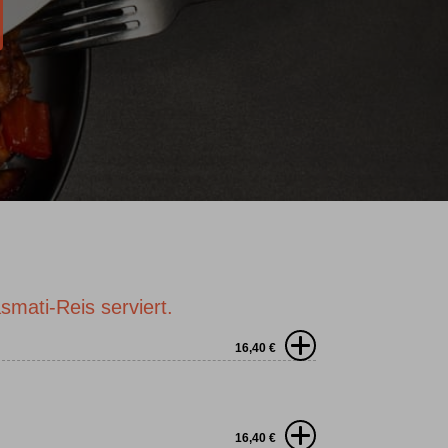
mati-Reis serviert.
16,40
€
16,40
€