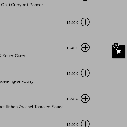
Chilli Curry mit Paneer
16,40
€
0
16,40
€
ß-Sauer-Curry
16,40
€
aten-Ingwer-Curry
15,90
€
köstlichen Zwiebel-Tomaten-Sauce
16,40
€