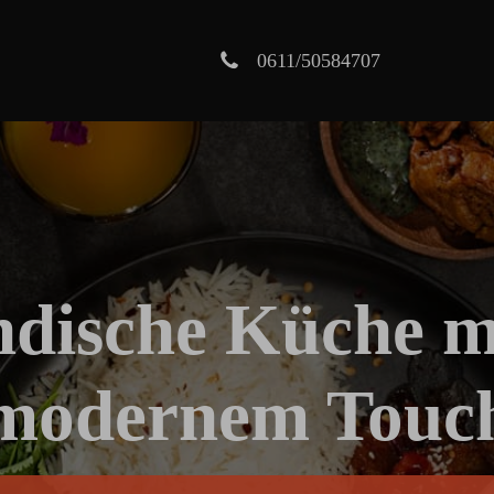
0611/50584707
ndische Küche m
modernem Touc