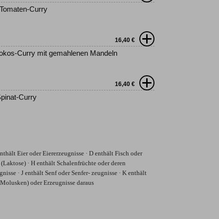
-Tomaten-Curry
16,40
€
okos-Curry mit gemahlenen Mandeln
16,40
€
pinat-Curry
nthält Eier oder Eiererzeugnisse · D enthält Fisch oder
(Laktose) · H enthält Schalenfrüchte oder deren
nisse · J enthält Senf oder Senfer- zeugnisse · K enthält
(Molusken) oder Erzeugnisse daraus