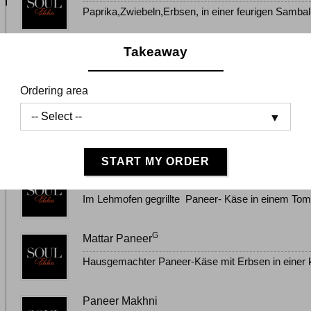
Paprika,Zwiebeln,Erbsen, in einer feurigen Sambal-
Takeaway
Mango-Tango-Curry Paneer
Mildes Koriander Mango-Curry mit Paneer
Ordering area
Sweet & Sour Paneer-Käse
Hot & Crispy Paneer-Käse in einem pikantem Sü
START MY ORDER
Classic Tikka Masala Paneer
Im Lehmofen gegrillte Paneer- Käse in einem Tom
G
Mattar Paneer
Hausgemachter Paneer-Käse mit Erbsen in einer 
Paneer Makhni