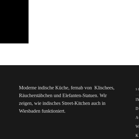
Moderne indische Küche, fernab von Klischees,
S
Räucherstäbchen und Elefanten-Statuen. Wir
I
zeigen, wie indisches Street-Kitchen auch in
D
Wiesbaden funktioniert.
A
W
K