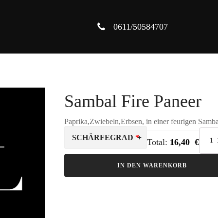
0611/50584707
Sambal Fire Paneer
Paprika,Zwiebeln,Erbsen, in einer feurigen Samba
Sambal
SCHÄRFEGRAD
Total:
16,40 €
Fire
Paneer
Menge
IN DEN WARENKORB